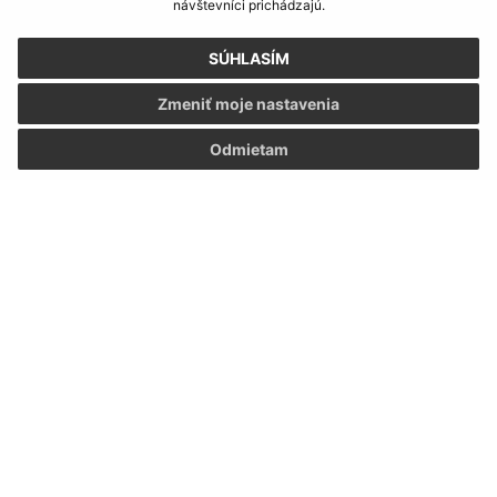
návštevníci prichádzajú.
SÚHLASÍM
Zmeniť moje nastavenia
Odmietam
Informácie o stránke:
Vyhlásenie o prístupnosti
Autorské práva
Ochrana osobných údajov
Navigácia:
Vytlačiť aktuálnu stránku
Mapa stránok
Cookies