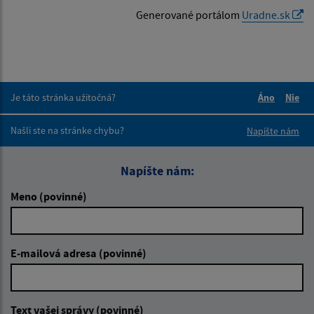
Generované portálom
Uradne.sk
Je táto stránka užitočná?
Áno
Nie
Boli tieto 
Boli 
Našli ste na stránke chybu?
Napíšte nám
Napíšte nám:
Meno (povinné)
E-mailová adresa (povinné)
Text vašej správy (povinné)