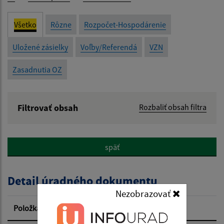
Všetko
Rôzne
Rozpočet-Hospodárenie
Uložené zásielky
Voľby/Referendá
VZN
Zasadnutia OZ
Filtrovať obsah
Rozbaliť obsah filtra
Názov:
späť
Popis:
Detail úradného dokumentu
Dátum zverejnenia od:
Nezobrazovať
Položka
Informácia
Dátum zverejnenia do: