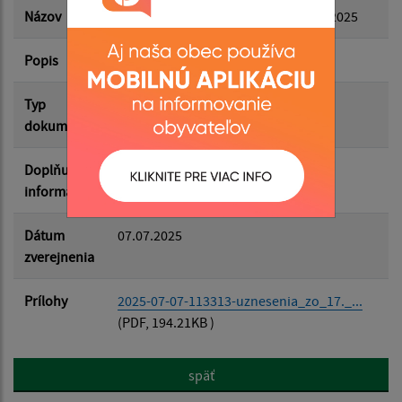
Názov
Uznesenia zo 17.zasadnutia OZ 4.7.2025
Popis
Filtrovať
Reset
Typ
Zasadnutia OZ
dokumentu
Doplňujúce
informácie
Dátum
07.07.2025
zverejnenia
Prílohy
2025-07-07-113313-uznesenia_zo_17._...
(PDF, 194.21KB )
späť