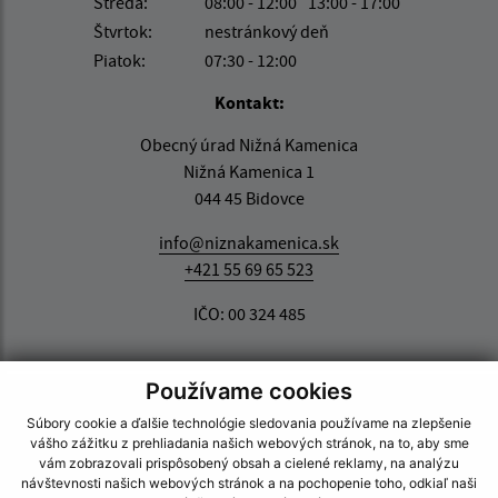
Streda:
08:00 - 12:00
13:00 - 17:00
Štvrtok:
nestránkový deň
Piatok:
07:30 - 12:00
Kontakt:
Obecný úrad Nižná Kamenica
Nižná Kamenica 1
044 45 Bidovce
info@niznakamenica.sk
+421 55 69 65 523
IČO: 00 324 485
Používame cookies
Súbory cookie a ďalšie technológie sledovania používame na zlepšenie
vášho zážitku z prehliadania našich webových stránok, na to, aby sme
vám zobrazovali prispôsobený obsah a cielené reklamy, na analýzu
návštevnosti našich webových stránok a na pochopenie toho, odkiaľ naši