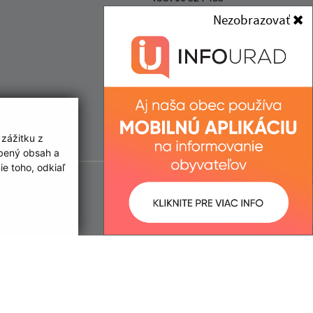
Nezobrazovať
 zážitku z
obený obsah a
e toho, odkiaľ