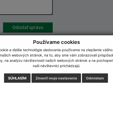
Google reCaptcha Response
Odoslať správu
Používame cookies
okie a ďalšie technológie sledovania používame na zlepšenie vášho
 našich webových stránok, na to, aby sme vám zobrazovali prispôs
my, na analýzu návštevnosti našich webových stránok a na pochopeni
naši návštevníci prichádzajú.
SÚHLASÍM
Zmeniť moje nastavenia
Odmietam