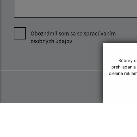
Oboznámil som sa so
spracúvaním
osobných údajov
Súbory co
prehliadania
cielené rekla