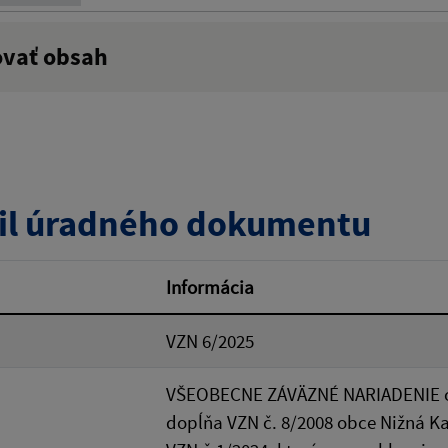
ovať obsah
:
Popis:
zverejnenia do:
il úradného dokumentu
ovať
Informácia
VZN 6/2025
VŠEOBECNE ZÁVÄZNÉ NARIADENIE ob
dopĺňa VZN č. 8/2008 obce Nižná Ka