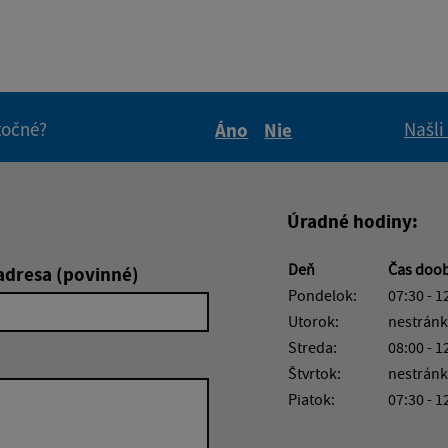
itočné?
Našli
Áno
Nie
Boli tieto informácie pre 
Boli tieto informáci
Úradné hodiny:
Deň
Čas doo
adresa (povinné)
Pondelok:
07:30 - 1
Utorok:
nestránk
Streda:
08:00 - 1
Štvrtok:
nestránk
Piatok:
07:30 - 1