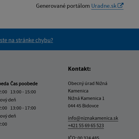
Generované portálom
Uradne.sk
 ste na stránke chybu?
vás užitočné?
e pre vás užitočné?
Kontakt:
Obecný úrad Nižná
beda
Čas poobede
Kamenica
2:00
13:00 - 15:00
Nižná Kamenica 1
ový deň
044 45 Bidovce
2:00
13:00 - 17:00
ový deň
info@niznakamenica.sk
2:00
+421 55 69 65 523
IČO: 00 324 485