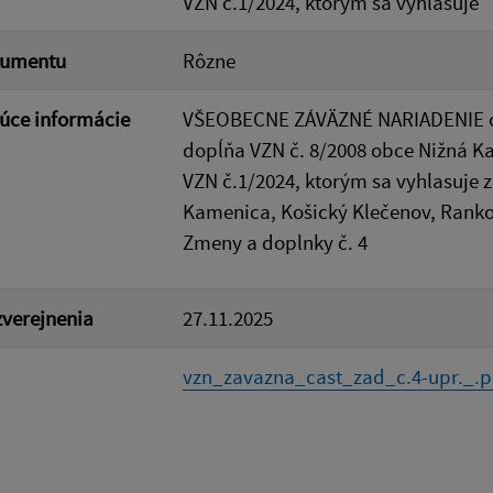
VZN č.1/2024, ktorým sa vyhlasuje
kumentu
Rôzne
úce informácie
VŠEOBECNE ZÁVÄZNÉ NARIADENIE ob
dopĺňa VZN č. 8/2008 obce Nižná Ka
VZN č.1/2024, ktorým sa vyhlasuje
Kamenica, Košický Klečenov, Rank
Zmeny a doplnky č. 4
verejnenia
27.11.2025
vzn_zavazna_cast_zad_c.4-upr._.p