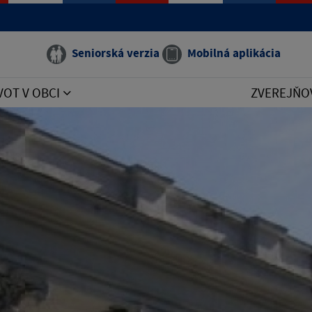
Seniorská verzia
Mobilná aplikácia
VOT V OBCI
ZVEREJŇO