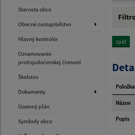
Starosta obce
Filtr
Obecné zastupiteľstvo
Názov
Hlavný kontrolór
späť
Dátum 
Oznamovanie
protispoločenskej činnosti
Deta
Školstvo
Filtr
Položka
Dokumenty
Názov
Územný plán
Popis
Symboly obce