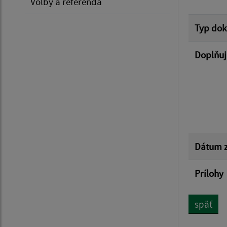
Voľby a referendá
Typ do
Doplňuj
Dátum z
Prílohy
späť