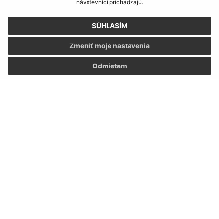
návštevníci prichádzajú.
SÚHLASÍM
Zmeniť moje nastavenia
Odmietam
Informácie o stránke:
Vyhlásenie o prístupnosti
Autorské práva
Ochrana osobných údajov
Navigácia:
Vytlačiť aktuálnu stránku
Mapa stránok
Cookies