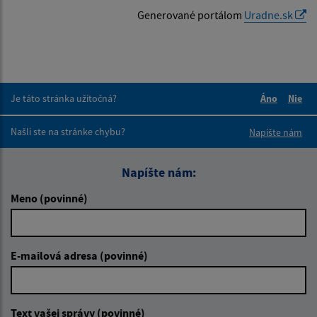
Generované portálom
Uradne.sk
Je táto stránka užitočná?
Áno
Nie
Boli tieto 
Boli 
Našli ste na stránke chybu?
Napíšte nám
Napíšte nám:
Meno (povinné)
E-mailová adresa (povinné)
Text vašej správy (povinné)