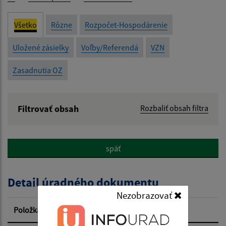
Všetko
Rôzne
Rozpočet-Hospodárenie
Uložené zásielky
Voľby/Referendá
VZN
Zasadnutia OZ
Filtrovať obsah
Rozbaliť obsah filtra
Názov:
späť
Popis:
Detail úradného dokumentu
Dátum zverejnenia od:
Nezobrazovať
Položka
Informácia
Dátum zverejnenia do: