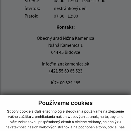
Streda:
08:00 - 12:00
13:00 - 17:00
Štvrtok:
nestránkový deň
Piatok:
07:30 - 12:00
Kontakt:
Obecný úrad Nižná Kamenica
Nižná Kamenica 1
044 45 Bidovce
info@niznakamenica.sk
+421 55 69 65 523
IČO: 00 324 485
Používame cookies
Súbory cookie a ďalšie technológie sledovania používame na zlepšenie
vášho zážitku z prehliadania našich webových stránok, na to, aby sme
vám zobrazovali prispôsobený obsah a cielené reklamy, na analýzu
návštevnosti našich webových stránok a na pochopenie toho, odkiaľ naši