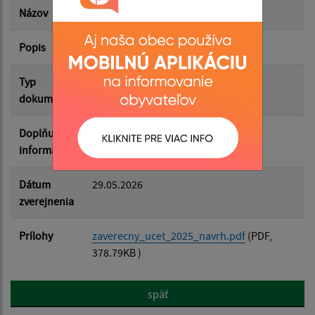
Názov
NÁVRH Záverečný účet obce 2025
Popis
Filtrovať
Reset
Typ
Rôzne
dokumentu
Doplňujúce
informácie
Dátum
29.05.2026
zverejnenia
Prílohy
zaverecny_ucet_2025_navrh.pdf
(PDF,
378.79KB )
späť