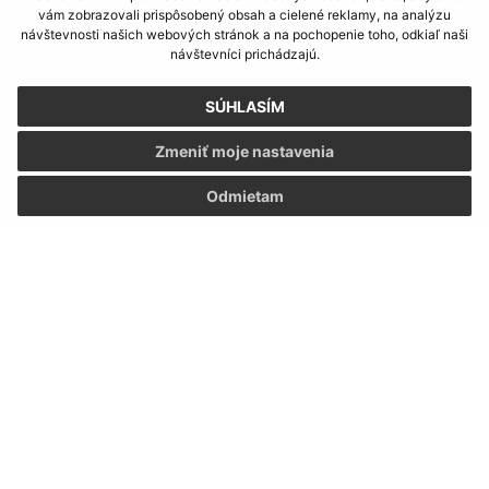
Informácie o stránke:
vám zobrazovali prispôsobený obsah a cielené reklamy, na analýzu
návštevnosti našich webových stránok a na pochopenie toho, odkiaľ naši
Vyhlásenie o prístupnosti
návštevníci prichádzajú.
Autorské práva
Ochrana osobných údajov
SÚHLASÍM
Navigácia:
Zmeniť moje nastavenia
Vytlačiť aktuálnu stránku
Odmietam
Mapa stránok
Cookies
Rýchle odkazy:
Aktuality
História
Fotogaléria
Dôležité telefónne čísla
Triedenie odpadu
Aktualizované: