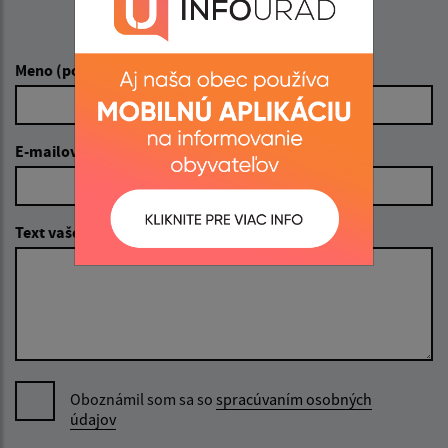
Napíšte nám:
Meno (povinné)
E-mailová adresa (povinné)
Text vašej správy (povinné)
Oboznámil som sa so
spracúvaním osobných
údajov