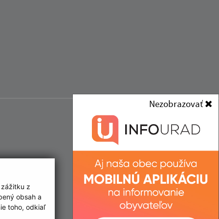
Nezobrazovať
 zážitku z
obený obsah a
e toho, odkiaľ