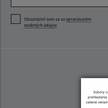
Oboznámil som sa so
spracúvaním
osobných údajov
Súbory co
prehliadania
cielené rekla