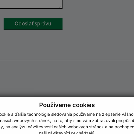
Google reCaptcha Response
Odoslať správu
Používame cookies
okie a ďalšie technológie sledovania používame na zlepšenie vášho
 našich webových stránok, na to, aby sme vám zobrazovali prispôs
my, na analýzu návštevnosti našich webových stránok a na pochopeni
naši návštevníci prichádzajú.