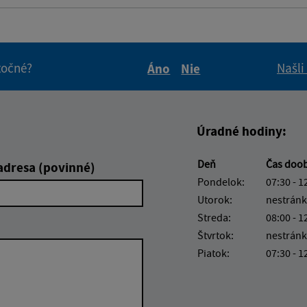
itočné?
Našli
Áno
Nie
Boli tieto informácie pre 
Boli tieto informáci
Úradné hodiny:
Deň
Čas doo
adresa (povinné)
Pondelok:
07:30 - 1
Utorok:
nestránk
Streda:
08:00 - 1
Štvrtok:
nestránk
Piatok:
07:30 - 1