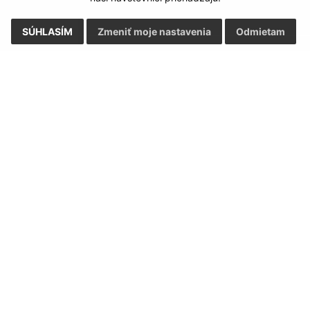
SÚHLASÍM
Zmeniť moje nastavenia
Odmietam
Rýchle odkazy:
Aktualiz
nku
Aktuality
27.07.2026 
História
RSS
Fotogaléria
Dôležité telefónne čísla
Triedenie odpadu
ortál
webhosting
webex.digital, s.r.o.
domény
regis
Technický prevádzkovateľ: