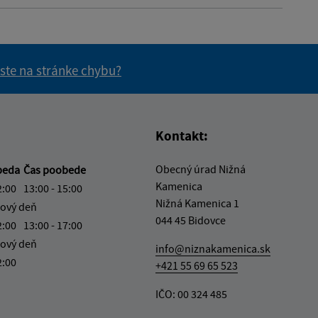
 ste na stránke chybu?
vás užitočné?
e pre vás užitočné?
Kontakt:
Obecný úrad Nižná
beda
Čas poobede
Kamenica
2:00
13:00 - 15:00
Nižná Kamenica 1
ový deň
044 45 Bidovce
2:00
13:00 - 17:00
ový deň
info@niznakamenica.sk
2:00
+421 55 69 65 523
IČO: 00 324 485