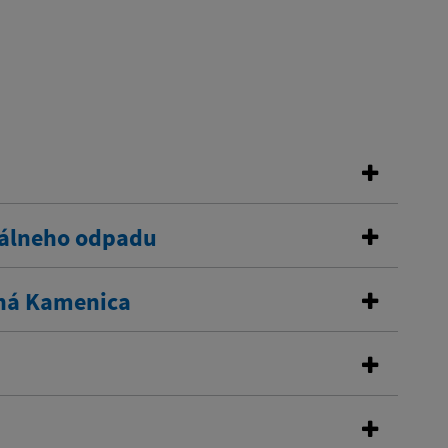
nálneho odpadu
žná Kamenica