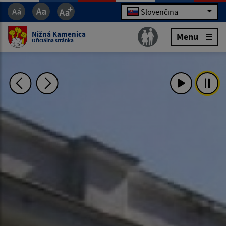
Slovenčina
Nižná Kamenica
Menu
Oficiálna stránka