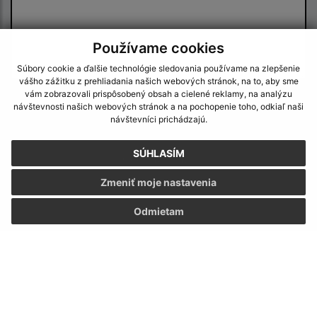
Používame cookies
Súbory cookie a ďalšie technológie sledovania používame na zlepšenie
vášho zážitku z prehliadania našich webových stránok, na to, aby sme
vám zobrazovali prispôsobený obsah a cielené reklamy, na analýzu
Oboznámil som sa so
spracúvaním osobných
návštevnosti našich webových stránok a na pochopenie toho, odkiaľ naši
údajov
návštevníci prichádzajú.
Google reCaptcha Response
SÚHLASÍM
Odoslať správu
Zmeniť moje nastavenia
Odmietam
Úradné hodiny:
Deň
Čas doobeda
Čas poobede
Pondelok:
07:30 - 12:00
13:00 - 15:00
Utorok:
nestránkový deň
Streda:
08:00 - 12:00
13:00 - 17:00