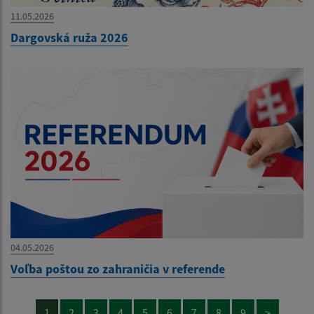
11.05.2026
Dargovská ruža 2026
04.05.2026
Voľba poštou zo zahraničia v referende
1
2
3
4
5
6
7
8
9
>