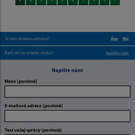
Je táto stránka užitočná?
Áno
Nie
Boli tieto 
Boli 
Našli ste na stránke chybu?
Napíšte nám
Napíšte nám:
Meno (povinné)
E-mailová adresa (povinné)
Text vašej správy (povinné)