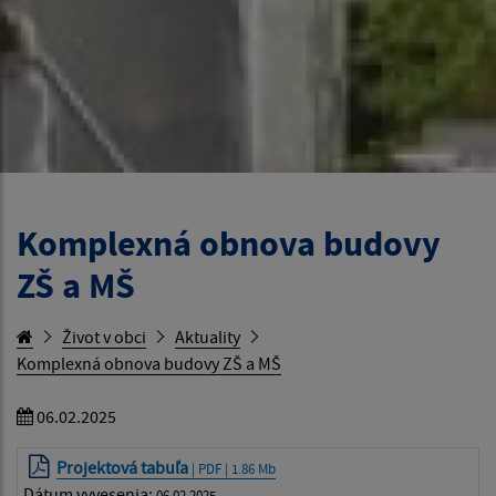
Komplexná obnova budovy
ZŠ a MŠ
Život v obci
Aktuality
Komplexná obnova budovy ZŠ a MŠ
06.02.2025
Projektová tabuľa
| PDF | 1.86 Mb
Dátum vyvesenia:
06.02.2025