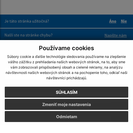
Je táto stránka užitočná?
Áno
Nie
Boli tieto 
Boli 
Našli ste na stránke chybu?
Napíšte nám
Používame cookies
Napíšte nám:
Súbory cookie a ďalšie technológie sledovania používame na zlepšenie
vášho zážitku z prehliadania našich webových stránok, na to, aby sme
Meno (povinné)
vám zobrazovali prispôsobený obsah a cielené reklamy, na analýzu
návštevnosti našich webových stránok a na pochopenie toho, odkiaľ naši
návštevníci prichádzajú.
E-mailová adresa (povinné)
SÚHLASÍM
Zmeniť moje nastavenia
Text vašej správy (povinné)
Odmietam