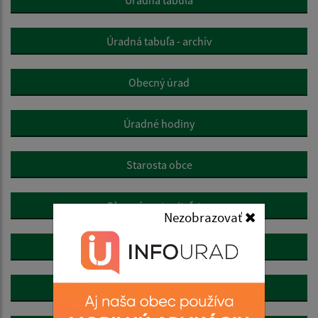
Úradná tabuľa - archív
Obecný úrad
Úradné hodiny
Starosta obce
Obecné zastupiteľstvo
Nezobrazovať
Hlavný kontrolór
Oznamovanie protispoločenskej činnosti