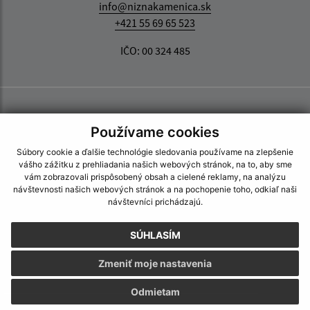
info@niznakamenica.sk
+421 55 69 65 523
IČO: 00 324 485
Používame cookies
Súbory cookie a ďalšie technológie sledovania používame na zlepšenie
vášho zážitku z prehliadania našich webových stránok, na to, aby sme
vám zobrazovali prispôsobený obsah a cielené reklamy, na analýzu
návštevnosti našich webových stránok a na pochopenie toho, odkiaľ naši
návštevníci prichádzajú.
SÚHLASÍM
Zmeniť moje nastavenia
Odmietam