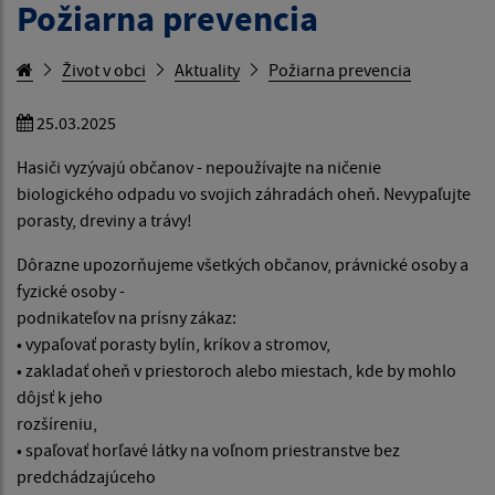
Požiarna prevencia
Život v obci
Aktuality
Požiarna prevencia
25.03.2025
Hasiči vyzývajú občanov - nepoužívajte na ničenie
biologického odpadu vo svojich záhradách oheň. Nevypaľujte
porasty, dreviny a trávy!
Dôrazne upozorňujeme všetkých občanov, právnické osoby a
fyzické osoby -
podnikateľov na prísny zákaz:
• vypaľovať porasty bylín, kríkov a stromov,
• zakladať oheň v priestoroch alebo miestach, kde by mohlo
dôjsť k jeho
rozšíreniu,
• spaľovať horľavé látky na voľnom priestranstve bez
predchádzajúceho