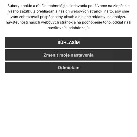
Súbory cookie a ďalšie technológie sledovania používame na zlepšenie
vášho zážitku z prehliadania našich webových stránok, na to, aby sme
vám zobrazovali prispôsobený obsah a cielené reklamy, na analýzu
E-mailová adresa (povinné)
návštevnosti našich webových stránok a na pochopenie toho, odkiaľ naši
návštevníci prichádzajú.
SÚHLASÍM
Text vašej správy (povinné)
Zmeniť moje nastavenia
Odmietam
Oboznámil som sa so
spracúvaním osobných
údajov
Google reCaptcha Response
Odoslať správu