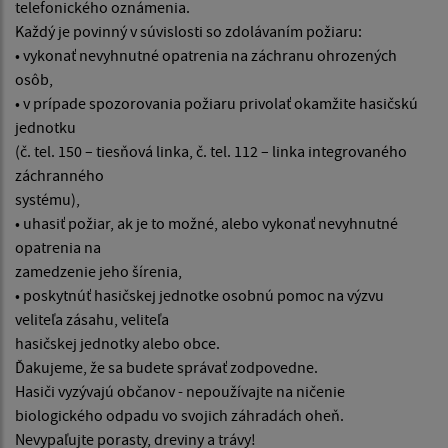
telefonického oznámenia.
Každý je povinný v súvislosti so zdolávaním požiaru:
• vykonať nevyhnutné opatrenia na záchranu ohrozených
osôb,
• v prípade spozorovania požiaru privolať okamžite hasičskú
jednotku
(č. tel. 150 – tiesňová linka, č. tel. 112 – linka integrovaného
záchranného
systému),
• uhasiť požiar, ak je to možné, alebo vykonať nevyhnutné
opatrenia na
zamedzenie jeho šírenia,
• poskytnúť hasičskej jednotke osobnú pomoc na výzvu
veliteľa zásahu, veliteľa
hasičskej jednotky alebo obce.
Ďakujeme, že sa budete správať zodpovedne.
Hasiči vyzývajú občanov - nepoužívajte na ničenie
biologického odpadu vo svojich záhradách oheň.
Nevypaľujte porasty, dreviny a trávy!