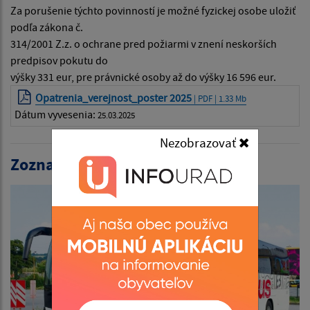
Za porušenie týchto povinností je možné fyzickej osobe uložiť
podľa zákona č.
314/2001 Z.z. o ochrane pred požiarmi v znení neskorších
predpisov pokutu do
výšky 331 eur, pre právnické osoby až do výšky 16 596 eur.
Opatrenia_verejnost_poster 2025
| PDF | 1.33 Mb
Dátum vyvesenia:
25.03.2025
Nezobrazovať
Zoznam aktualít: