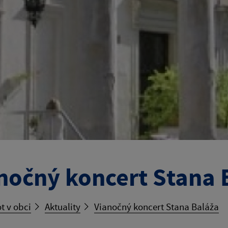
nočný koncert Stana 
t v obci
Aktuality
Vianočný koncert Stana Baláža