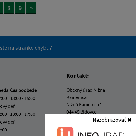
8
9
>
 ste na stránke chybu?
vás užitočné?
e pre vás užitočné?
Kontakt:
Obecný úrad Nižná
beda
Čas poobede
Kamenica
2:00
13:00 - 15:00
Nižná Kamenica 1
ový deň
044 45 Bidovce
2:00
13:00 - 17:00
Nezobrazovať
ový deň
info@niznakamenica.sk
2:00
+421 55 69 65 523