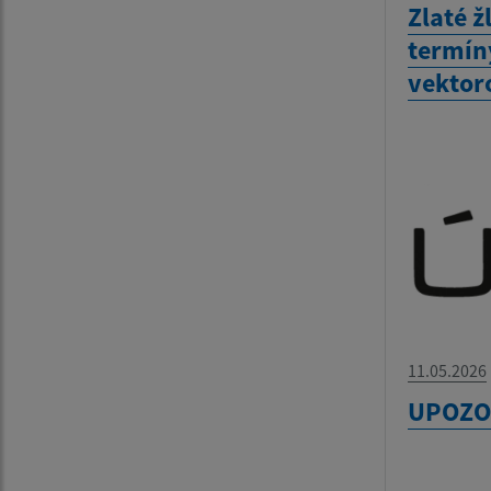
Zlaté ž
termín
vekto
11.05.2026
UPOZO