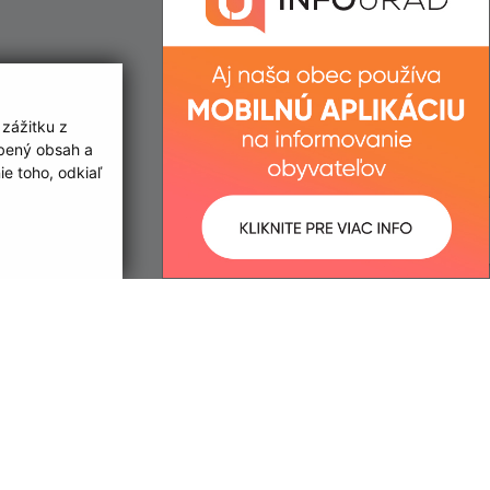
IČO: 00 324 485
 zážitku z
obený obsah a
e toho, odkiaľ