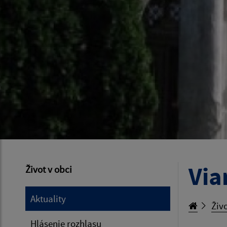
Via
Život v obci
Aktuality
Živo
Hlásenie rozhlasu