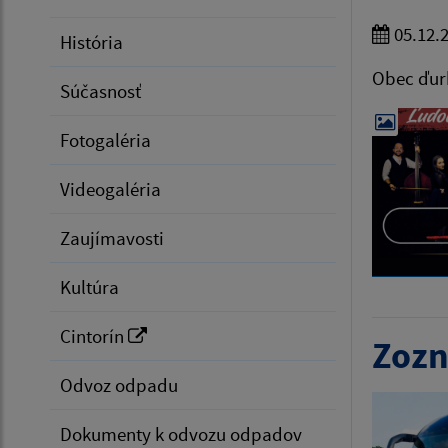
05.12.
História
Obec ďur
Súčasnosť
Fotogaléria
Videogaléria
Zaujímavosti
Kultúra
Cintorín
Zozn
Odvoz odpadu
Dokumenty k odvozu odpadov