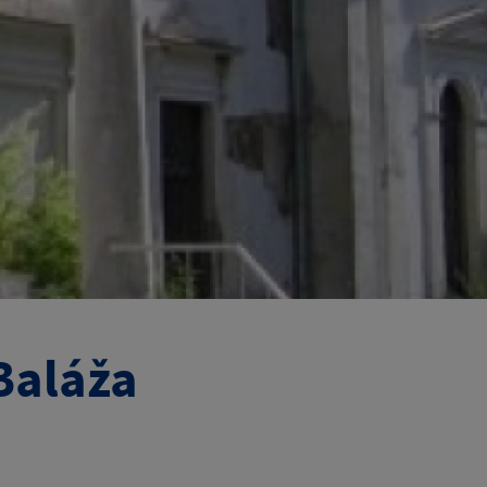
Baláža