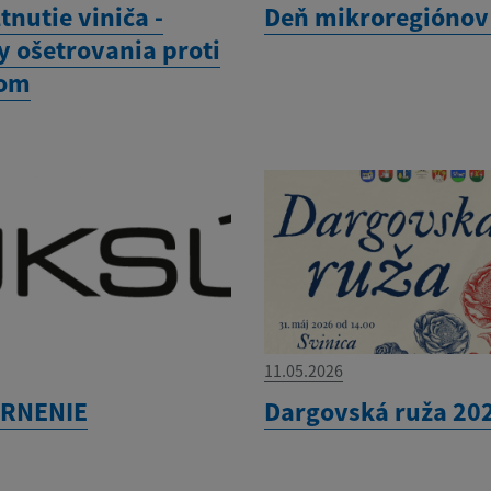
ltnutie viniča -
Deň mikroregiónov
y ošetrovania proti
rom
11.05.2026
RNENIE
Dargovská ruža 20