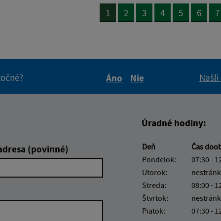
1
2
3
4
5
6
7
itočné?
Našli
Áno
Nie
Boli tieto informácie pre 
Boli tieto informáci
Úradné hodiny:
Deň
Čas doo
adresa (povinné)
Pondelok:
07:30 - 1
Utorok:
nestránk
Streda:
08:00 - 1
Štvrtok:
nestránk
Piatok:
07:30 - 1