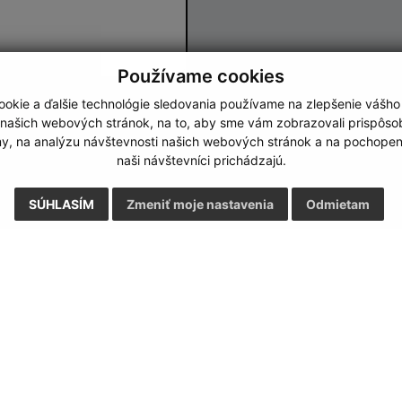
Používame cookies
okie a ďalšie technológie sledovania používame na zlepšenie vášho
Google reCaptcha Response
Odoslať správu
 našich webových stránok, na to, aby sme vám zobrazovali prispôs
my, na analýzu návštevnosti našich webových stránok a na pochopeni
naši návštevníci prichádzajú.
SÚHLASÍM
Zmeniť moje nastavenia
Odmietam