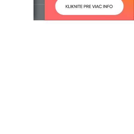
ované:
Správca obsahu:
17:48 hod.
Správca obsahu je Obec Nižná
Kamenica.