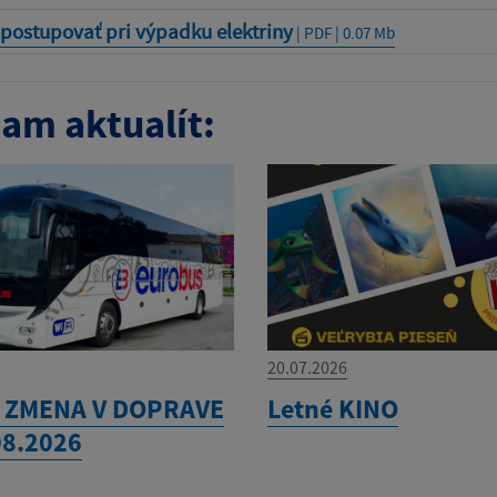
postupovať pri výpadku elektriny
| PDF | 0.07 Mb
am aktualít:
20.07.2026
 ZMENA V DOPRAVE
Letné KINO
08.2026