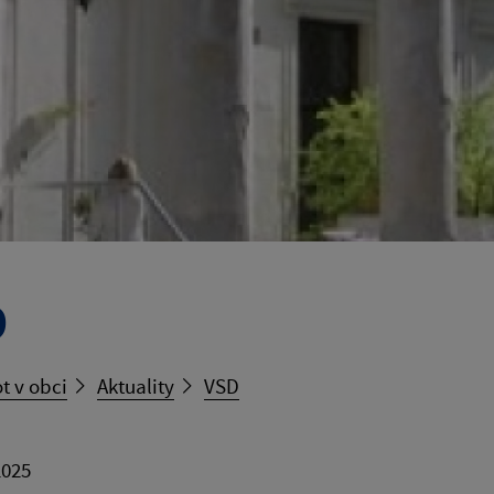
D
t v obci
Aktuality
VSD
2025