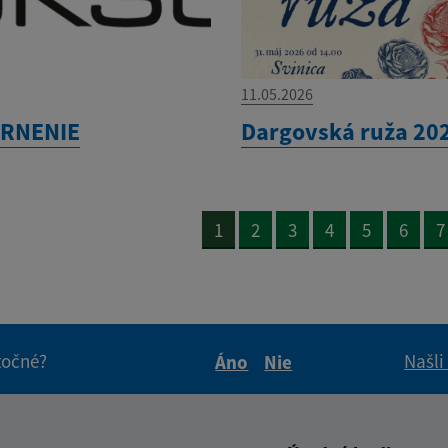
11.05.2026
RNENIE
Dargovská ruža 20
1
2
3
4
5
6
7
itočné?
Našli
Áno
Nie
Boli tieto informácie pre 
Boli tieto informáci