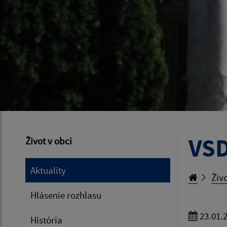
VS
Život v obci
Aktuality
Živo
Hlásenie rozhlasu
23.01.
História