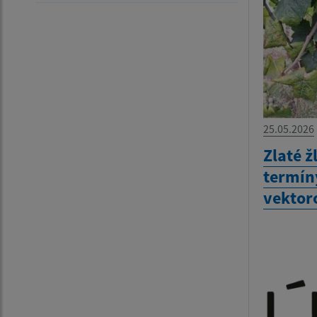
25.05.2026
Zlaté ž
termín
vekto