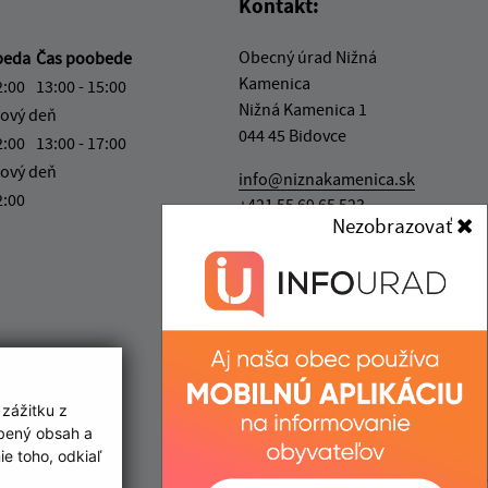
Kontakt:
Obecný úrad Nižná
beda
Čas poobede
Kamenica
2:00
13:00 - 15:00
Nižná Kamenica 1
ový deň
044 45 Bidovce
2:00
13:00 - 17:00
ový deň
info@niznakamenica.sk
2:00
+421 55 69 65 523
Nezobrazovať
IČO: 00 324 485
 zážitku z
obený obsah a
e toho, odkiaľ