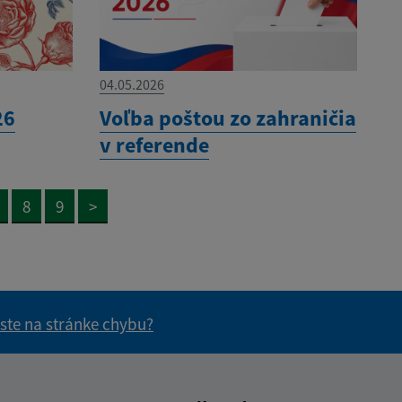
04.05.2026
26
Voľba poštou zo zahraničia
v referende
8
9
>
 ste na stránke chybu?
vás užitočné?
e pre vás užitočné?