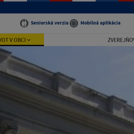
Seniorská verzia
Mobilná aplikácia
VOT V OBCI
ZVEREJŇO