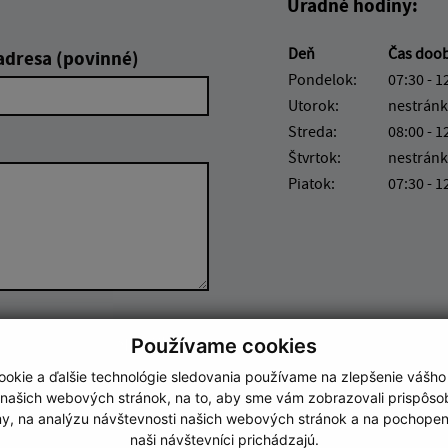
Úradné hodiny:
Deň
Čas doo
adresa (povinné)
Pondelok:
07:30 - 1
Utorok:
nestránk
Streda:
08:00 - 1
Štvrtok:
nestránk
Piatok:
07:30 - 1
Google reCaptcha Response
Odoslať správu
Používame cookies
okie a ďalšie technológie sledovania používame na zlepšenie vášho
 našich webových stránok, na to, aby sme vám zobrazovali prispôs
my, na analýzu návštevnosti našich webových stránok a na pochopeni
naši návštevníci prichádzajú.