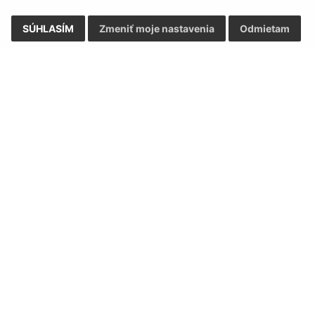
SÚHLASÍM
Zmeniť moje nastavenia
Odmietam
Rýchle odkazy:
Aktualiz
nku
Aktuality
27.07.2026 
História