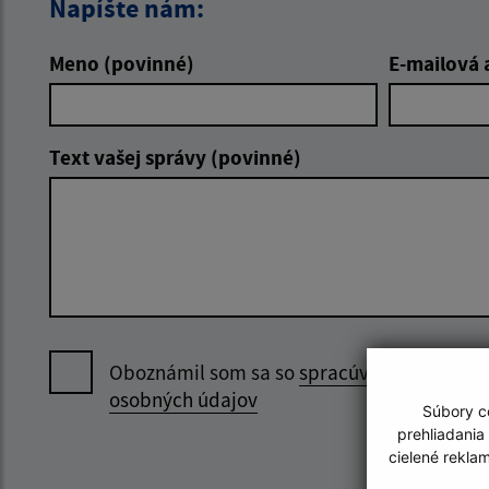
Napíšte nám:
Meno (povinné)
E-mailová 
Text vašej správy (povinné)
Oboznámil som sa so
spracúvaním
osobných údajov
Súbory co
prehliadania
cielené rekla