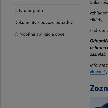
Ďalšie oš
Odvoz odpadu
Vzhľadom 
cikády.
Dokumenty k odvozu odpadov
Podrobné
☆ Mobilná aplikácia obce
Odporúča
ochranu 
zasielať.
Informác
vinica
,
Zozn