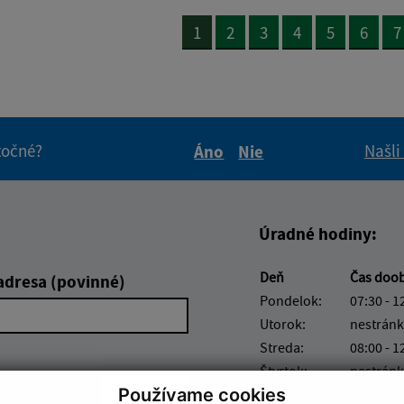
1
2
3
4
5
6
7
itočné?
Našli
Áno
Nie
Boli tieto informácie pre 
Boli tieto informáci
Úradné hodiny:
Deň
Čas doo
adresa (povinné)
Pondelok:
07:30 - 1
Utorok:
nestránk
Streda:
08:00 - 1
Štvrtok:
nestránk
Používame cookies
Piatok:
07:30 - 1