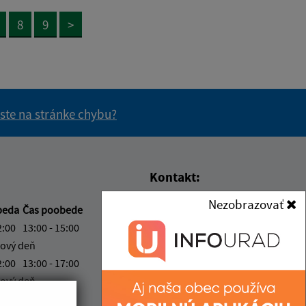
8
9
>
 ste na stránke chybu?
vás užitočné?
e pre vás užitočné?
Kontakt:
Nezobrazovať
Obecný úrad Nižná
beda
Čas poobede
Kamenica
2:00
13:00 - 15:00
Nižná Kamenica 1
ový deň
044 45 Bidovce
2:00
13:00 - 17:00
ový deň
info@niznakamenica.sk
2:00
+421 55 69 65 523