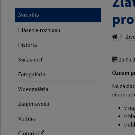
Zla
pro
Aktuality
Hlásenie rozhlasu
Živo
História
Súčasnosť
25.05.
Oznam pre
Fotogaléria
Na základ
Videogaléria
vinohrado
Zaujímavosti
v na
v Ma
Kultúra
v ch
Cintorín