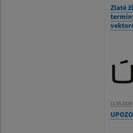
Zlaté ž
termín
vekto
11.05.2026
UPOZO