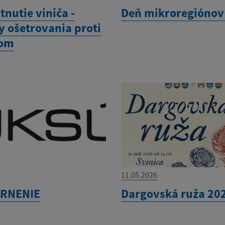
ltnutie viniča -
Deň mikroregiónov
y ošetrovania proti
rom
11.05.2026
RNENIE
Dargovská ruža 20