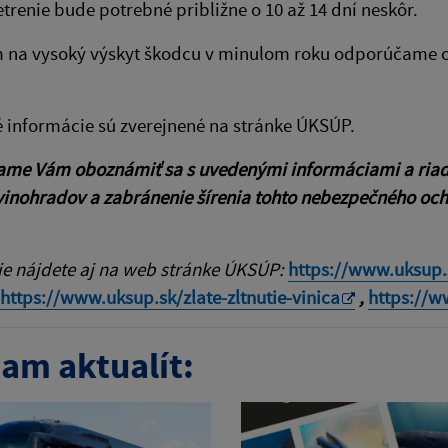
etrenie bude potrebné približne o 10 až 14 dní neskôr.
na vysoký výskyt škodcu v minulom roku odporúčame oše
 informácie sú zverejnené na stránke ÚKSÚP.
me Vám oboznámiť sa s uvedenými informáciami a riadiť
vinohradov a zabránenie šírenia tohto nebezpečného oc
ie nájdete aj na web stránke ÚKSÚP:
https://www.uksup.
https://www.uksup.sk/
zlate-zltnutie-vinica
,
https:
//w
am aktualít: