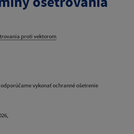
ermíny ošetrovania
šetrovania proti vektorom
y odporúčame vykonať ochranné ošetrenie
026,