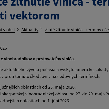
té žltnutie viniča - t
ti vektorom
t v obci
Aktuality
Zlaté žltnutie viniča - termíny o
2026
 vinohradníkov a pestovateľov viniča.
e aktuálneho vývoja počasia a výskytu americkej cikád
v proti tomuto škodcovi v nasledovných termínoch:
jjužnejších oblastiach od 23. mája 2026,
lokarpatskej vinohradníckej oblasti od 27. do 29. mája 2
ladnejších oblastiach po 1. júni 2026.