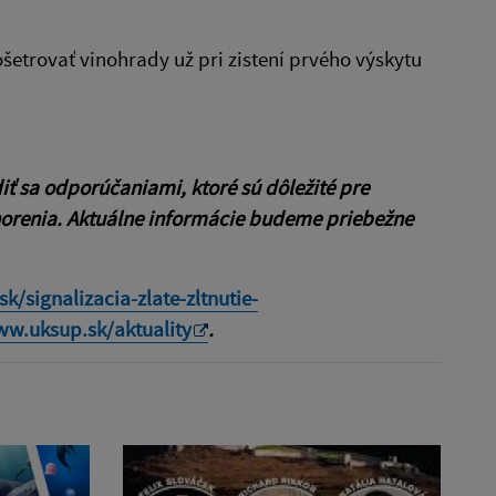
trovať vinohrady už pri zistení prvého výskytu
 sa odporúčaniami, ktoré sú dôležité pre
horenia. Aktuálne informácie budeme priebežne
sk/
signalizacia-zlate-zltnutie-
ww.uksup.sk/aktuality
.