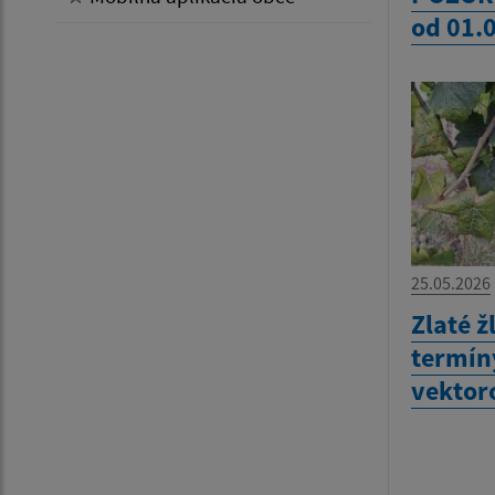
od 01.
25.05.2026
Zlaté ž
termín
vekto