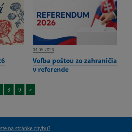
04.05.2026
26
Voľba poštou zo zahraničia
v referende
8
9
>
 ste na stránke chybu?