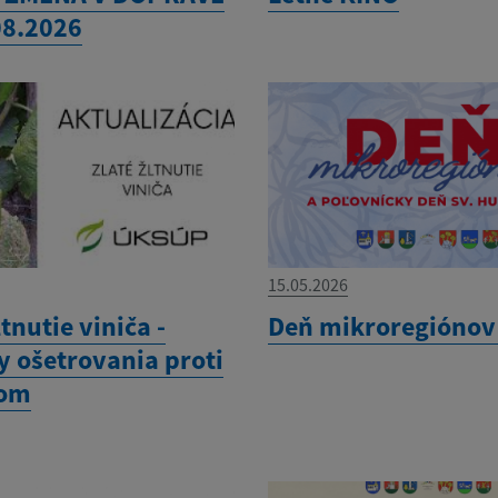
08.2026
15.05.2026
ltnutie viniča -
Deň mikroregiónov
y ošetrovania proti
rom