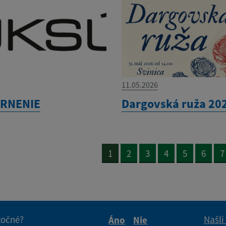
11.05.2026
RNENIE
Dargovská ruža 20
1
2
3
4
5
6
7
itočné?
Našli
Áno
Nie