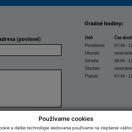
Boli tieto informácie pre 
Boli tieto informáci
Úradné hodiny:
Deň
Čas doo
adresa (povinné)
Pondelok:
07:30 - 1
Utorok:
nestránk
Streda:
08:00 - 1
Štvrtok:
nestránk
Piatok:
07:30 - 1
Používame cookies
Google reCaptcha Response
Odoslať správu
okie a ďalšie technológie sledovania používame na zlepšenie vášho