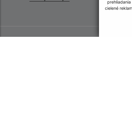
prehliadania
cielené rekla
Informácie o stránke:
Navigácia: