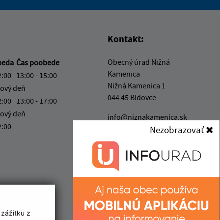
vás užitočné?
e pre vás užitočné?
Kontakt:
Obecný úrad Nižná
beda
Čas poobede
Kamenica
2:00
13:00 - 15:00
Nižná Kamenica 1
ový deň
044 45 Bidovce
2:00
13:00 - 17:00
ový deň
info@niznakamenica.sk
2:00
+421 55 69 65 523
Nezobrazovať
IČO: 00 324 485
 zážitku z