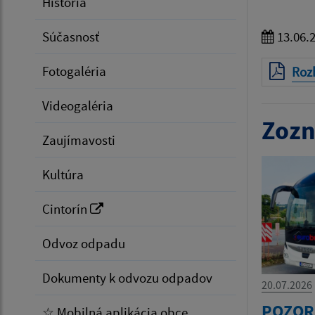
História
Súčasnosť
13.06.
Fotogaléria
Roz
Videogaléria
Zozn
Zaujímavosti
Kultúra
Cintorín
Odvoz odpadu
Dokumenty k odvozu odpadov
20.07.2026
POZOR
☆ Mobilná aplikácia obce