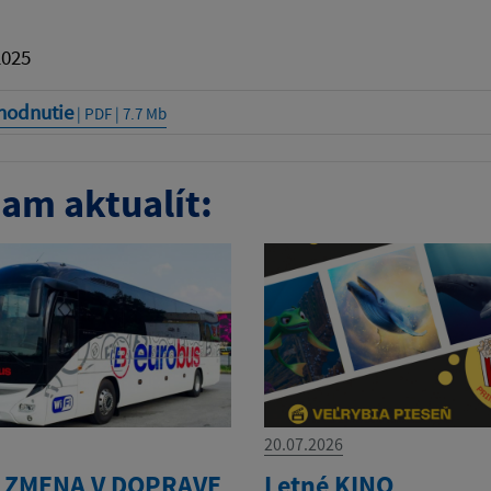
2025
hodnutie
| PDF | 7.7 Mb
am aktualít:
20.07.2026
 ZMENA V DOPRAVE
Letné KINO