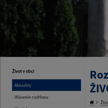
Roz
Život v obci
ŽI
Aktuality
Hlásenie rozhlasu
Živo