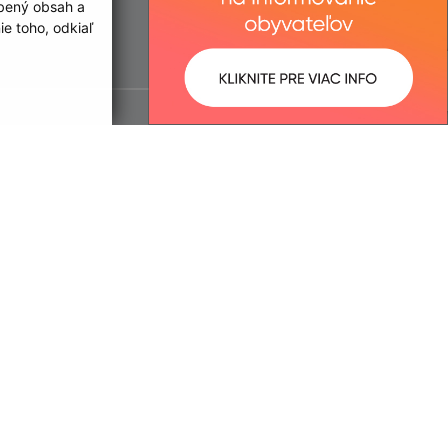
obený obsah a
e toho, odkiaľ
ované:
Správca obsahu: