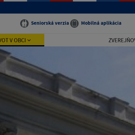
Seniorská verzia
Mobilná aplikácia
VOT V OBCI
ZVEREJŇO